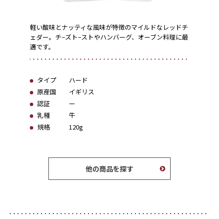
軽い酸味とナッティな風味が特徴のマイルドなレッドチ
ェダー。チ−ズト−ストやハンバーグ、オーブン料理に最
適です。
タイプ
ハード
原産国
イギリス
認証
ー
乳種
牛
規格
120g
他の商品を探す