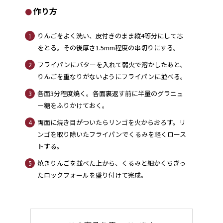
作り方
りんごをよく洗い、皮付きのまま縦4等分にして芯
1
をとる。その後厚さ1.5mm程度の串切りにする。
フライパンにバターを入れて弱火で溶かしたあと、
2
りんごを重なりがないようにフライパンに並べる。
各面3分程度焼く。各面裏返す前に半量のグラニュ
3
ー糖をふりかけておく。
両面に焼き目がついたらリンゴを火からおろす。リ
4
ンゴを取り除いたフライパンでくるみを軽くロース
トする。
焼きりんごを並べた上から、くるみと細かくちぎっ
5
たロックフォールを盛り付けて完成。