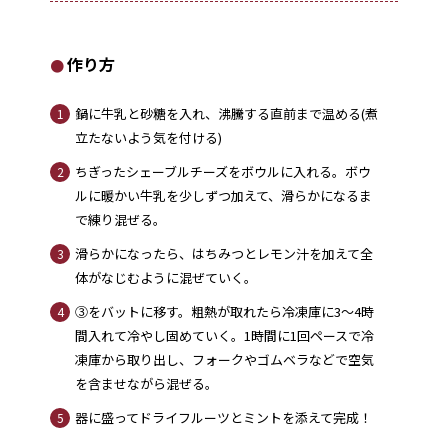
作り方
鍋に牛乳と砂糖を入れ、沸騰する直前まで温める(煮
1
立たないよう気を付ける)
ちぎったシェーブルチーズをボウルに入れる。ボウ
2
ルに暖かい牛乳を少しずつ加えて、滑らかになるま
で練り混ぜる。
滑らかになったら、はちみつとレモン汁を加えて全
3
体がなじむように混ぜていく。
③をバットに移す。粗熱が取れたら冷凍庫に3～4時
4
間入れて冷やし固めていく。1時間に1回ペースで冷
凍庫から取り出し、フォークやゴムベラなどで空気
を含ませながら混ぜる。
器に盛ってドライフルーツとミントを添えて完成！
5