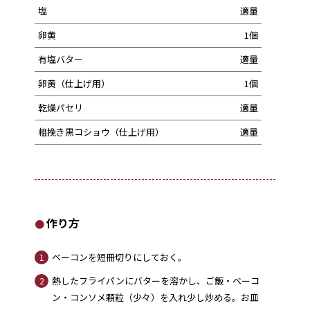
塩
適量
卵黄
1個
有塩バター
適量
卵黄（仕上げ用）
1個
乾燥パセリ
適量
粗挽き黒コショウ（仕上げ用）
適量
作り方
ベーコンを短冊切りにしておく。
1
熱したフライパンにバターを溶かし、ご飯・ベーコ
2
ン・コンソメ顆粒（少々）を入れ少し炒める。お皿