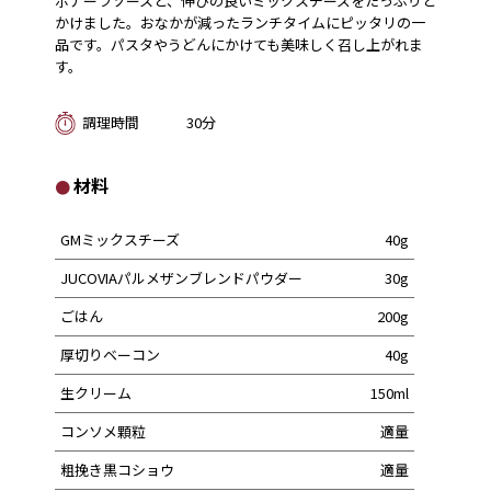
ボナーラソースと、伸びの良いミックスチーズをたっぷりと
かけました。おなかが減ったランチタイムにピッタリの一
品です。パスタやうどんにかけても美味しく召し上がれま
す。
調理時間
30分
材料
GMミックスチーズ
40g
JUCOVIAパルメザンブレンドパウダー
30g
ごはん
200g
厚切りベーコン
40g
生クリーム
150ml
コンソメ顆粒
適量
粗挽き黒コショウ
適量