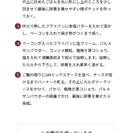
の上に炒めたごはんを丸い形にし上のところを少し
凹ませて最後に卵黄を乗せやすい様ポケットを作っ
ておく。
中火で熱したフライパンに有塩バターを入れて溶か
3
し、ベーコンを入れて焼き色がつくまで焼く。
ベーコンが入ったフライパンに生クリーム、パルメ
4
ザンパウダー、コンソメ顆粒、粗挽き黒コショウ、
塩を入れて沸騰直前まで弱火で加熱します。加熱し
たら火から下ろして、卵黄を入れ素早く混ぜる。
ご飯の周りにGMミックスチーズを並べ、チーズが溶
5
けるまでバーナーで炙る。その上にカルボナーラソ
ースをかけて、パセリ、粗挽き黒コショウ、パルメ
ザンパウダーの順番でかけ、最後に卵黄を乗せたら
完成。